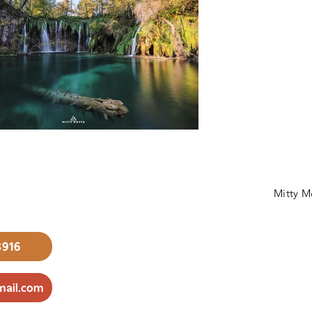
Mitty M
3916
mail.com