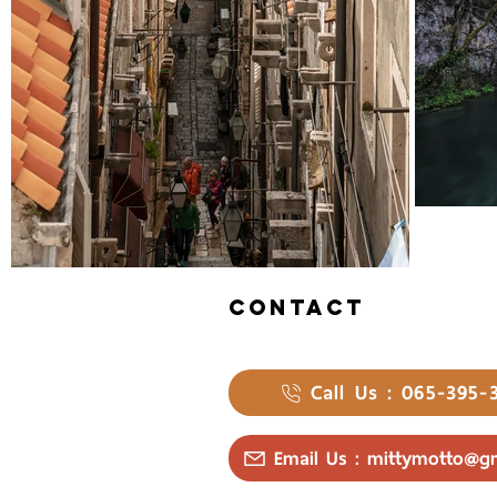
contact
Call Us : 065-395-
Email Us : mittymotto@g