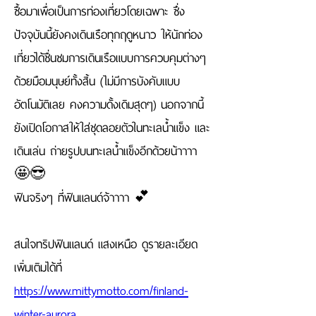
ซื้อมาเพื่อเป็นการท่องเที่ยวโดยเฉพาะ ซึ่ง
ปัจจุบันนี้ยังคงเดินเรือทุกฤดูหนาว ให้นักท่อง
เที่ยวได้ชื่นชมการเดินเรือแบบการควบคุมต่างๆ 
ด้วยมือมนุษย์ทั้งสิ้น (ไม่มีการบังคับแบบ
อัตโนมัติเลย คงความดั้งเดิมสุดๆ) นอกจากนี้ 
ยังเปิดโอกาสให้ใส่ชุดลอยตัวในทะเลน้ำแข็ง และ
เดินเล่น ถ่ายรูปบนทะเลน้ำแข็งอีกด้วยน้าาาา 
🤩😎
ฟินจริงๆ ที่ฟินแลนด์จ้าาาา 💕
สนใจทริปฟินแลนด์ แสงเหนือ ดูรายละเอียด
เพิ่มเติมได้ที่ 
https://www.mittymotto.com/finland-
winter-aurora