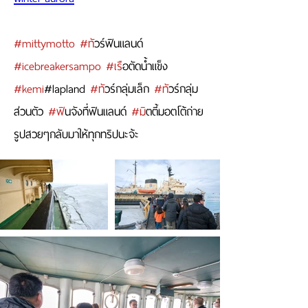
#mittymotto
#ท
ัวร์ฟินแลนด์ 
#icebreakersampo
#เร
ือตัดน้ำแข็ง 
#kemi
#lapland 
#ท
ัวร์กลุ่มเล็ก 
#ท
ัวร์กลุ่ม
ส่วนตัว 
#ฟ
ินจังที่ฟินแลนด์ 
#ม
ิตตี้มอตโต้ถ่าย
รูปสวยๆกลับมาให้ทุกทริปนะจ้ะ