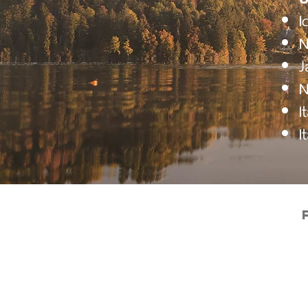
I
N
J
N
I
I