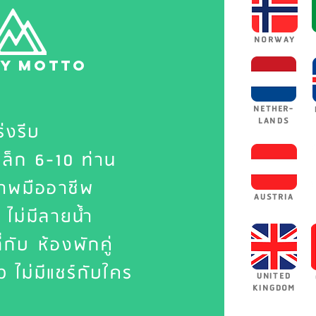
NORWAY
TY motto
NETHER-
LANDS
ร่งรีบ
เล็ก 6-10 ท่าน
าพมืออาชีพ
AUSTRIA
 ไม่มีลายน้ำ
่กับ ห้องพักคู่
ว ไม่มีแชร์กับใคร
UNITED
KINGDOM