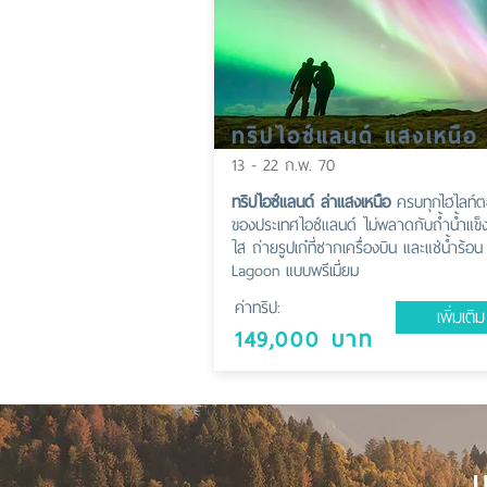
ทริปไอซ์แลนด์ แสงเหนือ
13 - 22 ก.พ. 70
ทริปไอซ์แลนด์ ล่าแสงเหนือ
ครบทุกไฮไลท์ต
ของประเทศไอซ์แลนด์ ไม่พลาดกับถ้ำน้ำแข็ง
ใส ถ่ายรูปเก๋ที่ซากเครื่องบิน และแช่น้ำร้อน
Lagoon แบบพรีเมี่ยม
ค่าทริป:
เพิ่มเติม
149,000 บาท
U