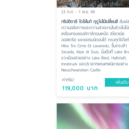
ทริปโดโลไมท์ Autumn
23 ต.ค. - 1 พ.ย. 69
ทริปอิตาลี โดโลไมท์ ฤดูใบไม้เปลี่ยนสี
สัมผั
ความอลังการและความสวยงามในช่วงใบไม้ส
เหลืองทองของอิตาลีตอนเหนือ สโลเวเนีย
ออสเตรีย และเยอรมนีตอนใต้ ครบทุกไฮไลท์
Hike Tre Cime Di Lavaredo, ขึ้นกระเช้า
Secada, Alpe di Siusi, นั่งเรือที่ Lake Br
แวะเมืองสวยอย่าง Lake Bled, Hallstatt,
Innsbruck และปราสาทแห่งเทพนิยายอย่าง
Neuschwanstein Castle
ค่าทริป:
เพิ่มเติม
119,000 บาท