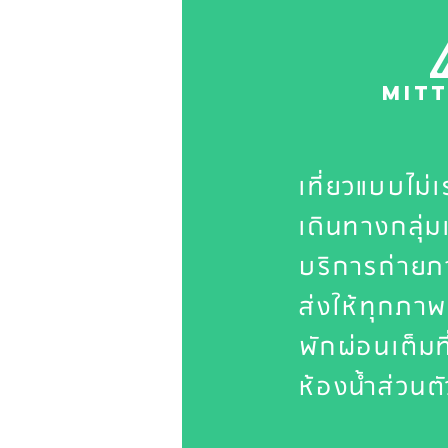
MiT
เที่ยว
แบบไม่เ
เดินทางกลุ่ม
บริการถ่ายภ
ส่งให้ทุกภาพ
พักผ่อนเต็มที
ห้องน้ำส่วนตั