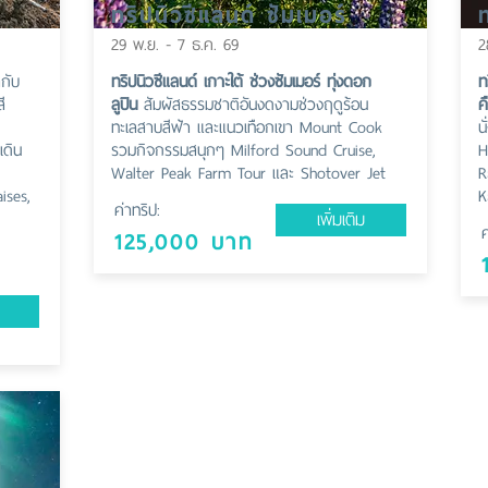
ทริปนิวซีแลนด์ ซัมเมอร์
29 พ.ย. - 7 ธ.ค. 69
2
สกับ
ทริปนิวซีแลนด์ เกาะใต้ ช่วงซัมเมอร์ ทุ่งดอก
ท
ี
ลูปิน
สัมผัสธรรมชาติอันงดงามช่วงฤดูร้อน
ค
ทะเลสาบสีฟ้า และแนวเทือกเขา Mount Cook
น
เดิน
รวมกิจกรรมสนุกๆ Milford Sound Cruise,
H
Walter Peak Farm Tour และ Shotover Jet
R
aises,
K
ค่าทริป:
เพิ่มเติม
ค
125,000 บาท