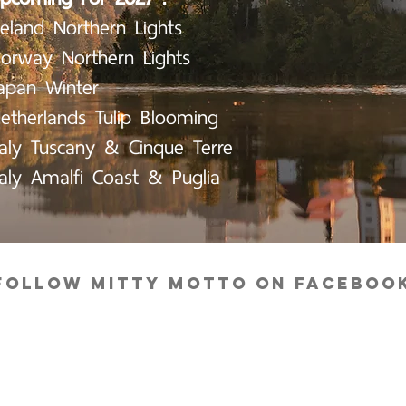
celand Northern Lights
orway Northern Lights
apan Winter
etherlands Tulip Blooming
taly Tuscany & Cinque Terre
taly Amalfi Coast & Puglia
FOLLOW MITTY MOTTO ON faceboo